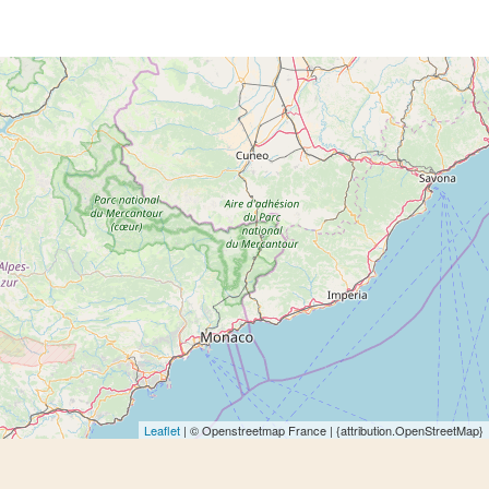
Leaflet
| © Openstreetmap France | {attribution.OpenStreetMap}