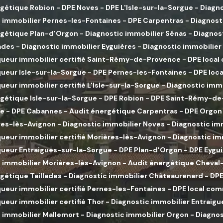
rgétique Robion
-
DPE Noves
-
DPE L'Isle-sur-la-Sorgue
-
Diagn
 immobilier Pernes-les-Fontaines
-
DPE Carpentras
-
Diagnost
rgétique Plan-d'Orgon
-
Diagnostic immobilier Sénas
-
Diagnos
lades
-
Diagnostic immobilier Eyguières
-
Diagnostic immobilie
queur immobilier certifié Saint-Rémy-de-Provence
-
DPE local
ueur Isle-sur-la-Sorgue
-
DPE Pernes-les-Fontaines
-
DPE loca
ueur immobilier certifié L'Isle-sur-la-Sorgue
-
Diagnostic imm
gétique Isle-sur-la-Sorgue
-
DPE Robion
-
DPE Saint-Rémy-de
ne
-
DPE Cabannes
-
Audit énergétique Carpentras
-
DPE Orgon
res-lès-Avignon
-
Diagnostic immobilier Noves
-
Diagnostic im
ueur immobilier certifié Morières-lès-Avignon
-
Diagnostic im
queur Entraigues-sur-la-Sorgue
-
DPE Plan-d'Orgon
-
DPE Eygu
 immobilier Morières-lès-Avignon
-
Audit énergétique Cheval
gétique Taillades
-
Diagnostic immobilier Châteaurenard
-
DPE
ueur immobilier certifié Pernes-les-Fontaines
-
DPE local com
ueur immobilier certifié Thor
-
Diagnostic immobilier Entraig
 immobilier Mallemort
-
Diagnostic immobilier Orgon
-
Diagno