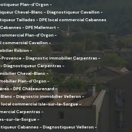
ostiqueur Plan-d'Orgon
-
iqueur Cheval-Blanc
-
Diagnostiqueur Cavaillon
-
tiqueur Taillades
-
DPE local commercial Cabannes
r Cabannes
-
DPE Mallemort
-
 commercial Plan-d'Orgon
-
l commercial Cavaillon
-
obilier Robion
-
-Provence
-
Diagnostic immobilier Carpentras
-
-
Diagnostiqueur Carpentras
-
mobilier Cheval-Blanc
-
mobilier Plan-d'Orgon
-
ières
-
DPE Châteaurenard
-
-Blanc
-
Diagnostic immobilier Velleron
-
 local commercial Isle-sur-la-Sorgue
-
mercial Carpentras
-
ues-sur-la-Sorgue
-
stiqueur Cabannes
-
Diagnostiqueur Velleron
-