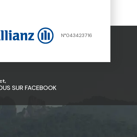
N°043423716
ct,
OUS SUR FACEBOOK