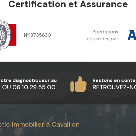
Certification et Assurance
Prestations
N°13735630
couvertes par
 votre diagnostiqueur au
Restons en conta
6
OU
06 10 29 55 00
RETROUVEZ-N
tic immobilier à Cavaillon