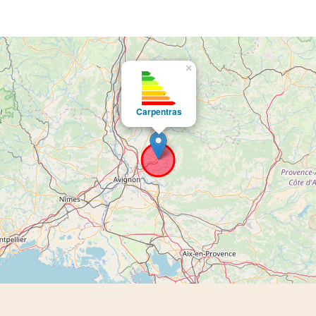
×
Carpentras