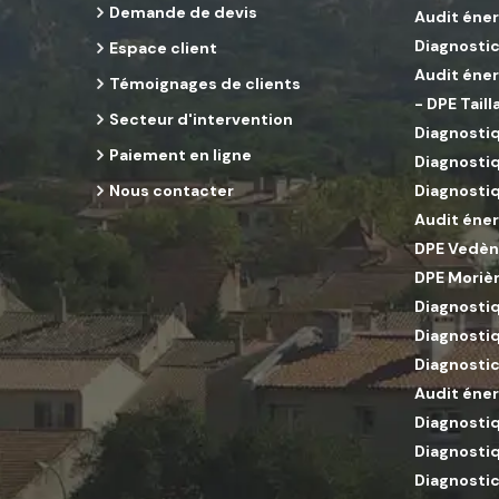
Demande de devis
Audit éne
Diagnostic
Espace client
Audit éne
Témoignages de clients
-
DPE Tail
Secteur d'intervention
Diagnosti
Paiement en ligne
Diagnostiq
Nous contacter
Diagnostiq
Audit éner
DPE Vedè
DPE Moriè
Diagnostiq
Diagnosti
Diagnostic
Audit éner
Diagnostiq
Diagnostiq
Diagnostic